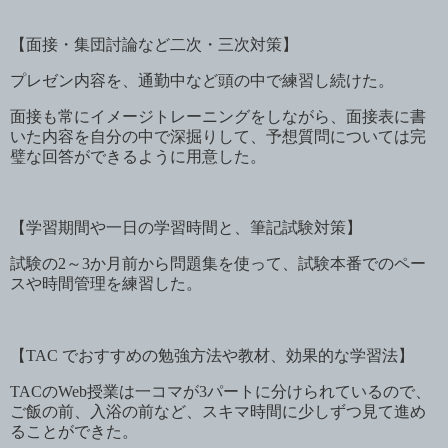
【面接・集団討論など二次・三次対策】
プレゼン内容を、通勤中など頭の中で練習し続けた。
面接も常にイメージトレーニングをしながら、面接表に書
いた内容を自分の中で深掘りして、予想質問については完
璧な回答ができるように用意した。
【学習期間や一日の学習時間と、筆記試験対策】
試験の
2
～
3
か月前から問題集を使って、試験本番でのペー
スや時間管理を練習した。
【
TAC
でおすすめの勉強方法や教材、効果的な学習法】
TAC
の
Web
授業は一コマが
3
パートに分けられているので、
ご飯の前、入浴の前など、スキマ時間に少しずつ見て進め
ることができた。