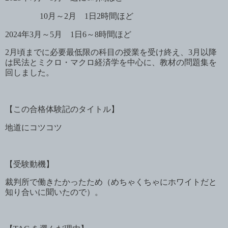
10
月～
2
月
1
日
2
時間ほど
2024
年
3
月～
5
月
1
日
6
～
8
時間ほど
2
月頃までに必要最低限の科目の授業を受け終え、
3
月以降
は民法とミクロ・マクロ経済学を中心に、教材の問題集を
回しました。
【この合格体験記のタイトル】
地道にコツコツ
【受験動機】
裁判所で働きたかったため（めちゃくちゃにホワイトだと
知り合いに聞いたので）。