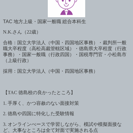
TAC
地方上級・国家一般職 総合本科生
N.K.
さん（
22
歳）
合格：国立大学法人（中国・四国地区事務）・裁判所一般
職大卒程度（高松高裁管轄区域）・徳島県大卒程度（行政
事務）・国家一般職（行政四国）・国税専門官・小松島市
（上級行政）
採用：国立大学法人（中国・四国地区事務）
【
TAC
徳島校の良かったところ】
1.
手厚く、かつ容赦のない面接対策
2.
徳島や四国に特化した受験情報
3.
オンラインべースで学習しながら、模試や模擬面接な
ど、大事なところは全て対面で実施される点