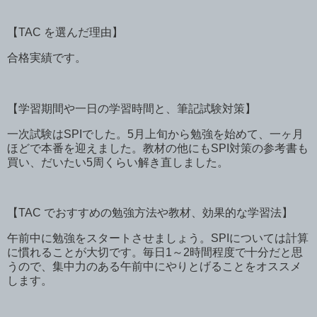
【
TAC
を選んだ理由】
合格実績です。
【学習期間や一日の学習時間と、筆記試験対策】
一次試験は
SPI
でした。
5
月上旬から勉強を始めて、一ヶ月
ほどで本番を迎えました。教材の他にも
SPI
対策の参考書も
買い、だいたい
5
周くらい解き直しました。
【
TAC
でおすすめの勉強方法や教材、効果的な学習法】
午前中に勉強をスタートさせましょう。
SPI
については計算
に慣れることが大切です。毎日
1
～
2
時間程度で十分だと思
うので、集中力のある午前中にやりとげることをオススメ
します。