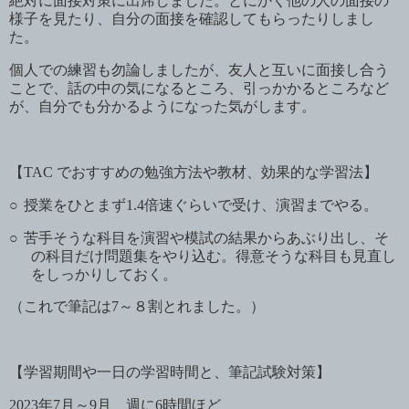
絶対に面接対策に出席しました。とにかく他の人の面接の
様子を見たり、自分の面接を確認してもらったりしまし
た。
個人での練習も勿論しましたが、友人と互いに面接し合う
ことで、話の中の気になるところ、引っかかるところなど
が、自分でも分かるようになった気がします。
【
TAC
でおすすめの勉強方法や教材、効果的な学習法】
○
授業をひとまず
1.4
倍速ぐらいで受け、演習までやる。
○
苦手そうな科目を演習や模試の結果からあぶり出し、そ
の科目だけ問題集をやり込む。得意そうな科目も見直し
をしっかりしておく。
（これで筆記は
7
～８割とれました。）
【学習期間や一日の学習時間と、筆記試験対策】
2023
年
7
月～
9
月 週に
6
時間ほど