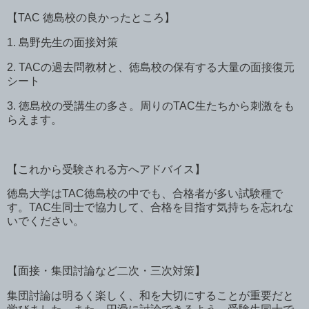
【
TAC
徳島校の良かったところ】
1.
島野先生の面接対策
2. TAC
の過去問教材と、徳島校の保有する大量の面接復元
シート
3.
徳島校の受講生の多さ。周りの
TAC
生たちから刺激をも
らえます。
【これから受験される方へアドバイス】
徳島大学は
TAC
徳島校の中でも、合格者が多い試験種で
す。
TAC
生同士で協力して、合格を目指す気持ちを忘れな
いでください。
【面接・集団討論など二次・三次対策】
集団討論は明るく楽しく、和を大切にすることが重要だと