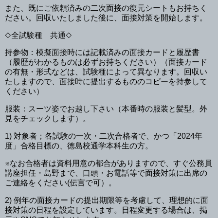
また、既にご依頼済みの二次面接の復元シートもお持ちく
ださい。回収いたしました後に、面接対策を開始します。
◇全試験種 共通◇
持参物：模擬面接時には記載済みの面接カードと履歴書
（履歴がわかるものは必ずお持ちください）
（面接カード
の有無・形式などは、試験種によって異なります。回収い
たしますので、面接時に提出するもののコピーを持参して
ください）
服装：スーツ姿でお越し下さい（本番時の服装と髪型。外
見をチェックします）。
1) 対象者；各試験の一次・二次合格者で、かつ「2024年
度」合格目標の、徳島校通学本科生の方。
※なお合格者は資料用意の都合がありますので、すぐ公務員
講座担任・島野まで、口頭・お電話等で面接対策に出席の
ご連絡をください(伝言で可）。
2) 例年の面接カードの提出期限等を考慮して、理想的に面
接対策の日程を設定しています。日程変更する場合は、掲