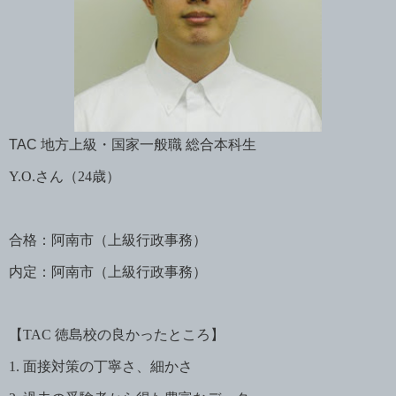
TAC
地方上級・国家一般職 総合本科生
Y.O.
さん（
24
歳）
合格：阿南市（上級行政事務）
内定：阿南市（上級行政事務）
【
TAC
徳島校の良かったところ】
1.
面接対策の丁寧さ、細かさ