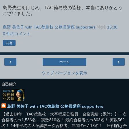
島野先生をはじめ、
TAC
徳島校の皆様、本当にありがとう
ございました。
島野 美佐子 with TAC徳島校 公務員講座 supporters
時刻:
15:30
0 件のコメント:
共有
‹
›
ホーム
ウェブ バージョンを表示
自己紹介
島野 美佐子 with TAC徳島校 公務員講座 supporters
【過去14年 TAC徳島校 大卒程度公務員 合格実績（累計）】一次
合格者のべ1,586名！ 実数816名！ 最終合格者のべ803名！ 実数562
名！ 14年平均の大卒試験一次合格者、年間のべ113名！ 圧倒的な合