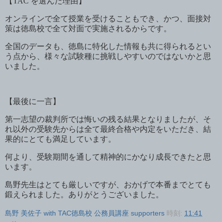
【
TAC
を選んだ理由】
オンラインで全て授業を受けることもでき、かつ、面接対
策は徳島校で全て対面で実施されるからです。
全国のデータも、徳島に特化した情報も共に得られるとい
う点から、様々な試験種に挑戦しやすいのではないかと思
いました。
【最後に一言】
第一志望の裁判所では悔いの残る結果となりましたが、そ
れ以外の受験先からは全て最終合格や内定をいただき、結
果的にとても満足しています。
何より、受験期間を通して精神的にかなり成長できたと思
います。
島野先生はとても厳しいですが、おかげで本番までとても
鍛えられました。ありがとうございました。
島野 美佐子 with TAC徳島校 公務員講座 supporters
時刻:
11:41