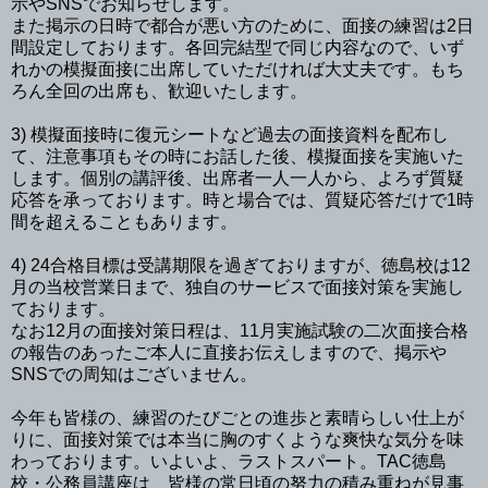
示やSNSでお知らせします。
また掲示の日時で都合が悪い方のために、面接の練習は2日
間設定しております。各回完結型で同じ内容なので、いず
れかの模擬面接に出席していただければ大丈夫です。もち
ろん全回の出席も、歓迎いたします。
3) 模擬面接時に復元シートなど過去の面接資料を配布し
て、注意事項もその時にお話した後、模擬面接を実施いた
します。個別の講評後、出席者一人一人から、よろず質疑
応答を承っております。時と場合では、質疑応答だけで1時
間を超えることもあります。
4) 24合格目標は受講期限を過ぎておりますが、徳島校は12
月の当校営業日まで、独自のサービスで面接対策を実施し
ております。
なお12月の面接対策日程は、11月実施試験の二次面接合格
の報告のあったご本人に直接お伝えしますので、掲示や
SNSでの周知はございません。
今年も皆様の、練習のたびごとの進歩と素晴らしい仕上が
りに、面接対策では本当に胸のすくような爽快な気分を味
わっております。いよいよ、ラストスパート。TAC徳島
校・公務員講座は、皆様の常日頃の努力の積み重ねが見事