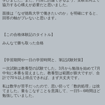
学びました。また、円滑に討論できるよう、受験生同士で
協力する心構えが必要だと思いました。
面接は「なぜ徳島大学で働きたいのか」を明確にすると、
回答の軸がブレないと思います。
【この合格体験記のタイトル】
みんなで勝ち取った合格
【学習期間や一日の学習時間と、筆記試験対策】
一次試験は教養型の試験でした。
3
月から勉強を始めて
7
月
中旬に本番を迎えました。教養型は範囲が膨大ですが、合
計で
70
％以上得点できれば、まず大丈夫です。
私は数学が苦手だったので、思い切って「数的処理」は捨
てました。量をこなすことを意識して、一日
5
～
6
時間ほど
勉強していました。