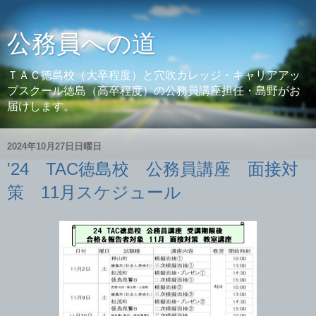
公務員への道
ＴＡＣ徳島校（大卒程度）と穴吹カレッジ・キャリアアッ
プスクール徳島（高卒程度）の公務員講座担任・島野がお
届けします。
2024年10月27日日曜日
'24 TAC徳島校 公務員講座 面接対
策 11月スケジュール